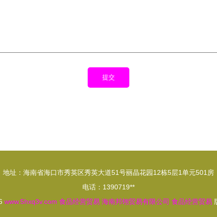
地址：海南省海口市秀英区秀英大道51号丽晶花园12栋5层1单元501房
电话：1390719**
26
www.5hxq3v.com
食品经营贸易
海南邦翎贸易有限公司
食品经营贸易