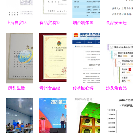
营者责任与
国“糖酒
易命脉
食安底线拷
会”收获颇
问
丰
上海自贸区
食品贸易经
烟台凯尔国
食品安全违
注册公司办
营许可证办
际贸易 稳
规警示 上
理食品流通
理全攻略
步推进食品
海泽如国际
许可证与一
从条件到流
经营贸易发
贸易公司因
般纳税人资
程一文读懂
展
多种问题被
格申请流程
罚6.5万元
及时间详解
醉甜生活
贵州食品经
传承匠心铸
沙头角食品
(北京)贸易
营贸易公司
品牌，方家
厂贸易焕新
以匠心与美
进出口资质
铺子引领食
从生产商贸
味连接每一
代办全流程
贸新风尚
到跨境经营
个美好瞬间
解析
的新征程