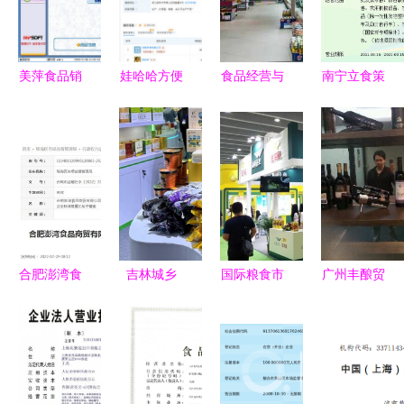
美萍食品销
娃哈哈方便
食品经营与
南宁立食策
售管理系统
食品更名宏
预包装食品
莱阔贸易的
2017 助力
胜，开启食
营业执照经
南疆鲜活法
食品经营贸
品经营贸易
营范围详解
则
易的高效之
新篇章
选
合肥澎湾食
吉林城乡
国际粮食市
广州丰酿贸
品商贸经营
网- 吉林省
场的幕后之
易 以进口
重金属含量
农投集团生
手 ABCD如
食品为桥，
超标梭子蟹
态食品公司
何掌握全球
构筑健康生
案 食品经
参加全
80%食品贸
活新链路