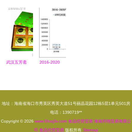
品牌，方家
厂贸易焕新
临洮网货中
包装工厂亮
铺子引领食
从生产商贸
心正式挂牌
相2021
贸新风尚
到跨境经营
运营，开启
GFE创食
的新征程
农产品贸易
展，食品经
新篇章
营贸易新篇
章
武汉五芳斋
2016-2020
百年老字号
年深粮控股
引领食品招
财务与股本
商新篇章
结构统计
（食品经营
地址：海南省海口市秀英区秀英大道51号丽晶花园12栋5层1单元501房
贸易）分析
电话：1390719**
Copyright © 2026
www.5hxq3v.com
食品经营贸易
海南邦翎贸易有限公
司
食品经营贸易
版权所有
Sitemap