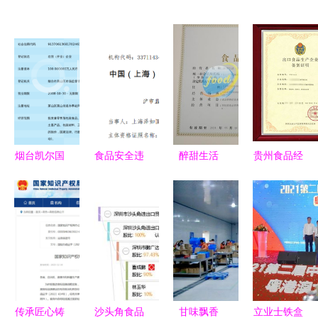
烟台凯尔国
食品安全违
醉甜生活
贵州食品经
际贸易 稳
规警示 上
(北京)贸易
营贸易公司
步推进食品
海泽如国际
以匠心与美
进出口资质
经营贸易发
贸易公司因
味连接每一
代办全流程
展
多种问题被
个美好瞬间
解析
罚6.5万元
传承匠心铸
沙头角食品
甘味飘香
立业士铁盒