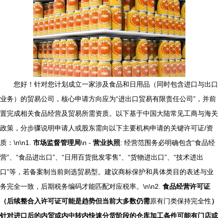
您好！针对您计划成立一家涉及食品和日用品（同时包含进口与出口
业务）的贸易公司，核心申请方向应为“进出口贸易有限责任公司”，并前
置完成相关食品经营及贸易所需资质。以下基于中国大陆常见工商与海关
政策，分步骤说明申请人或股东需向以下主要机构申请的关键许可证/资
质：\n\n1.
市场监督管理局
\n -
营业执照
: 经营范围务必明确包含“食品经
营”、“食品进出口”、“日用百货批发零售”、“货物进出口”、“技术进出
口”等，若备案制当前则选贸易型。建议商标保护和具体类目的表述与业
务完全一致，后期税务编码才能匹配对应税率。\n\n2.
食品经营许可证
（后续整合入许可证可能是趋势但当前大多数仍需
原有门类保持完全性
）
针对进口后的内贸或内中转内快速分货阶段的仓库加工条件可能有门店或