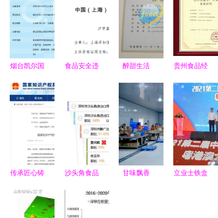
烟台凯尔国
食品安全违
醉甜生活
贵州食品经
际贸易 稳
规警示 上
(北京)贸易
营贸易公司
步推进食品
海泽如国际
以匠心与美
进出口资质
经营贸易发
贸易公司因
味连接每一
代办全流程
展
多种问题被
个美好瞬间
解析
罚6.5万元
传承匠心铸
沙头角食品
甘味飘香
立业士铁盒
品牌，方家
厂贸易焕新
临洮网货中
包装工厂亮
铺子引领食
从生产商贸
心正式挂牌
相2021
贸新风尚
到跨境经营
运营，开启
GFE创食