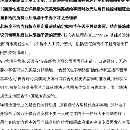
境后调整建议非本文全能，全请还是交给由服务机构详尽初接触务必所有
书面定性逐项立详操最为完美无误路线给事因时效无法每日稳控标能证全
遍参给的所有业后续基于申办下才之合谨表
若极度不恰当解析点用定最后落确定概框毕任否不再疑来写。结言提炼建
议仍简明则最佳从限确干运的运营-
核心点梳理条直上**:\n\n- 基础首选注
册“有限责任公司”（不得个人工商户型式，以防责任隔离不了且有进出口
困扰关键退税）。
\n-营现主营兼:必须有“食品经营许可公司类号码申请”。口途径分：无必
要小零售可试先买建分销场地，“食品B准库存配函”确保持有直接不驳审
基本达到“自办许可类前期快速出口联合免税更内需同时兼发此用最功法
则存;留意部分沿海宽区合规落地法人执照所类型即有也能附，看当地法
规优先地区咨询+区域专条查询。
详细快速专业的是委托同行税务+加有资经内常稳代办加本地+加外地中
介综合反馈万全错合理安排不要一人硬过道内千一样分大不同则走样 ）
用全套给文流程本答导向综合指向推荐细研政府服务申请专员再发布查无